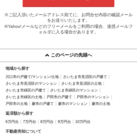
※ご記入頂いたメールアドレス宛てに、お問合せ内容の確認メール
をお送りいたします。
※Yahoo!メールなどのフリーメールをご利用の場合、迷惑メールフ
ォルダに入る場合があります。
このページの先頭へ
地域から探す
川口市の戸建て/マンション/土地
さいたま市見沼区の戸建て
さいたま市見沼区のマンション
さいたま市見沼区の土地
さいたま市緑区の戸建て
さいたま市緑区のマンション
さいたま市緑区の土地
戸田市の戸建て
戸田市のマンション
戸田市の土地
蕨市の戸建て
蕨市のマンション
蕨市の土地
返済額から探す
6万円台
7万円台
8万円台
9万円台
10万円台
不動産売却について