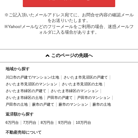
※ご記入頂いたメールアドレス宛てに、お問合せ内容の確認メール
をお送りいたします。
※Yahoo!メールなどのフリーメールをご利用の場合、迷惑メールフ
ォルダに入る場合があります。
このページの先頭へ
地域から探す
川口市の戸建て/マンション/土地
さいたま市見沼区の戸建て
さいたま市見沼区のマンション
さいたま市見沼区の土地
さいたま市緑区の戸建て
さいたま市緑区のマンション
さいたま市緑区の土地
戸田市の戸建て
戸田市のマンション
戸田市の土地
蕨市の戸建て
蕨市のマンション
蕨市の土地
返済額から探す
6万円台
7万円台
8万円台
9万円台
10万円台
不動産売却について