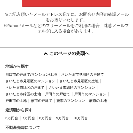
※ご記入頂いたメールアドレス宛てに、お問合せ内容の確認メール
をお送りいたします。
※Yahoo!メールなどのフリーメールをご利用の場合、迷惑メールフ
ォルダに入る場合があります。
このページの先頭へ
地域から探す
川口市の戸建て/マンション/土地
さいたま市見沼区の戸建て
さいたま市見沼区のマンション
さいたま市見沼区の土地
さいたま市緑区の戸建て
さいたま市緑区のマンション
さいたま市緑区の土地
戸田市の戸建て
戸田市のマンション
戸田市の土地
蕨市の戸建て
蕨市のマンション
蕨市の土地
返済額から探す
6万円台
7万円台
8万円台
9万円台
10万円台
不動産売却について