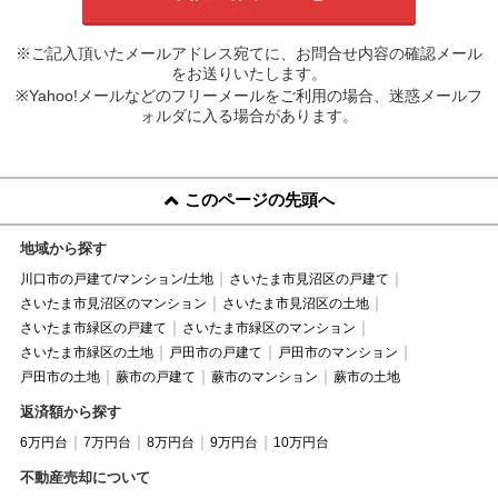
※ご記入頂いたメールアドレス宛てに、お問合せ内容の確認メール
をお送りいたします。
※Yahoo!メールなどのフリーメールをご利用の場合、迷惑メールフ
ォルダに入る場合があります。
このページの先頭へ
地域から探す
川口市の戸建て/マンション/土地
さいたま市見沼区の戸建て
さいたま市見沼区のマンション
さいたま市見沼区の土地
さいたま市緑区の戸建て
さいたま市緑区のマンション
さいたま市緑区の土地
戸田市の戸建て
戸田市のマンション
戸田市の土地
蕨市の戸建て
蕨市のマンション
蕨市の土地
返済額から探す
6万円台
7万円台
8万円台
9万円台
10万円台
不動産売却について