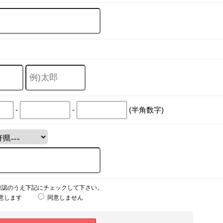
-
-
(半角数字)
確認のうえ下記にチェックして下さい。
意します
同意しません