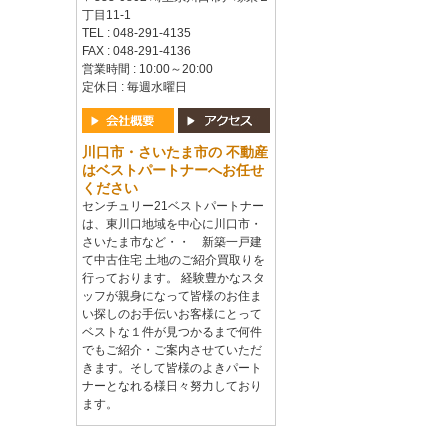
丁目11-1
TEL : 048-291-4135
FAX : 048-291-4136
営業時間 : 10:00～20:00
定休日 : 毎週水曜日
川口市・さいたま市の 不動産
はベストパートナーへお任せ
ください
センチュリー21ベストパートナー
は、東川口地域を中心に川口市・
さいたま市など・・ 新築一戸建
て中古住宅 土地のご紹介買取りを
行っております。 経験豊かなスタ
ッフが親身になって皆様のお住ま
い探しのお手伝いお客様にとって
ベストな１件が見つかるまで何件
でもご紹介・ご案内させていただ
きます。そして皆様のよきパート
ナーとなれる様日々努力しており
ます。