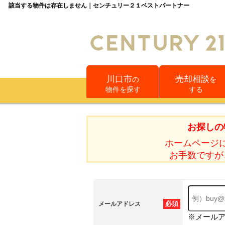
該当する物件は存在しません｜センチュリー２１ベストパートナー
川口市
売却相談
の
を
物件を探す
する
お探しの
ホームページ
お手数ですが
必須
メールアドレス
※メール