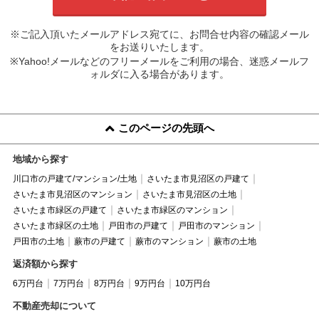
※ご記入頂いたメールアドレス宛てに、お問合せ内容の確認メール
をお送りいたします。
※Yahoo!メールなどのフリーメールをご利用の場合、迷惑メールフ
ォルダに入る場合があります。
このページの先頭へ
地域から探す
川口市の戸建て/マンション/土地
さいたま市見沼区の戸建て
さいたま市見沼区のマンション
さいたま市見沼区の土地
さいたま市緑区の戸建て
さいたま市緑区のマンション
さいたま市緑区の土地
戸田市の戸建て
戸田市のマンション
戸田市の土地
蕨市の戸建て
蕨市のマンション
蕨市の土地
返済額から探す
6万円台
7万円台
8万円台
9万円台
10万円台
不動産売却について