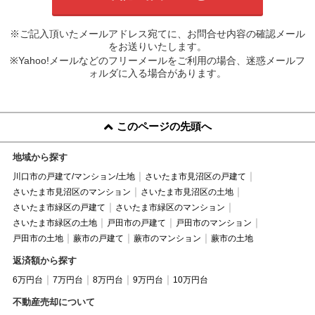
※ご記入頂いたメールアドレス宛てに、お問合せ内容の確認メール
をお送りいたします。
※Yahoo!メールなどのフリーメールをご利用の場合、迷惑メールフ
ォルダに入る場合があります。
このページの先頭へ
地域から探す
川口市の戸建て/マンション/土地
さいたま市見沼区の戸建て
さいたま市見沼区のマンション
さいたま市見沼区の土地
さいたま市緑区の戸建て
さいたま市緑区のマンション
さいたま市緑区の土地
戸田市の戸建て
戸田市のマンション
戸田市の土地
蕨市の戸建て
蕨市のマンション
蕨市の土地
返済額から探す
6万円台
7万円台
8万円台
9万円台
10万円台
不動産売却について