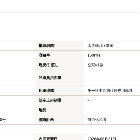
構造/階数
木造/
地上3階建
容積率
160(%)
現況/引渡し
空家/相談
-
私道負担面積
用途地域
第一種中高層住居専用地域
法令上の制限
-
地勢
50号
都市計画
市街化区域
次回更新日
2026年08月21日