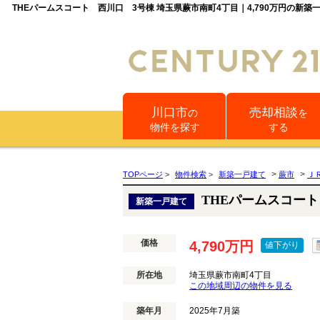
THEパームスコート 西川口 3号棟 埼玉県蕨市南町4丁目｜4,790万円の
川口市
売却相談
の
を
物件を探す
する
>
>
TOPページ
>
物件検索
>
新築一戸建て
蕨市
Ｊ
THEパームスコー
新築一戸建て
価格
4,790万円
値下がり
所在地
埼玉県蕨市南町4丁目
この地域周辺の物件を見る
築年月
2025年7月築