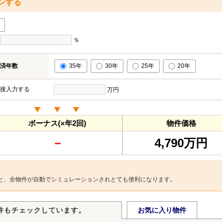
ンする
％
済年数
35年
30年
25年
20年
接入力する
万円
ボーナス(×年2回)
物件価格
－
4,790万円
と、全物件が自動でシミュレーションされとても便利になります。
件もチェックしています。
お気に入り物件