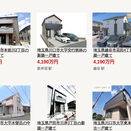
市本前川2丁目の
埼玉県川口市大字安行慈林の
埼玉県越谷市花田4丁
て
新築一戸建て
築一戸建て
円
4,190万円
4,190万円
新井宿 駅
越谷 駅
市大字木曽呂の中
埼玉県戸田市川岸3丁目の新
埼玉県川口市大字東
築一戸建て
古一戸建て