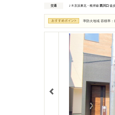
交通
ＪＲ京浜東北・根岸線
西川口
徒歩
準防火地域 容積率：