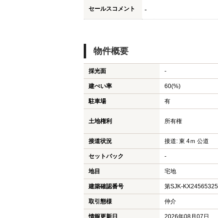
セールスコメント
-
物件概要
採光面
-
建ぺい率
60(%)
駐車場
有
土地権利
所有権
接道状況
接道: 東 4ｍ 公道
セットバック
-
地目
宅地
建築確認番号
第SJK-KX2456532
取引態様
仲介
情報更新日
2026年08月07日