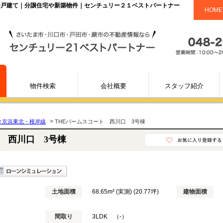
新築一戸建て｜分譲住宅や新築物件｜センチュリー２１ベストパートナー
HOME
物件検索
会社概要
スタッフ紹介
>
Ｒ京浜東北・根岸線
THEパームスコート 西川口 3号棟
ト 西川口 3号棟
土地面積
68.65m² (実測) (20.77坪)
建物面積
間取り
3LDK （-）