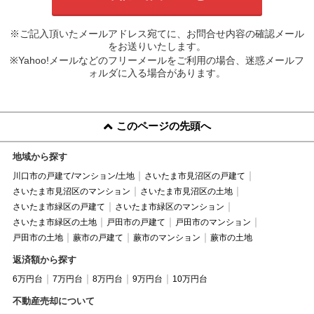
※ご記入頂いたメールアドレス宛てに、お問合せ内容の確認メール
をお送りいたします。
※Yahoo!メールなどのフリーメールをご利用の場合、迷惑メールフ
ォルダに入る場合があります。
このページの先頭へ
地域から探す
川口市の戸建て/マンション/土地
さいたま市見沼区の戸建て
さいたま市見沼区のマンション
さいたま市見沼区の土地
さいたま市緑区の戸建て
さいたま市緑区のマンション
さいたま市緑区の土地
戸田市の戸建て
戸田市のマンション
戸田市の土地
蕨市の戸建て
蕨市のマンション
蕨市の土地
返済額から探す
6万円台
7万円台
8万円台
9万円台
10万円台
不動産売却について