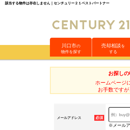
該当する物件は存在しません｜センチュリー２１ベストパートナー
川口市
売却相談
の
を
物件を探す
する
お探しの
ホームページ
お手数ですが
必須
メールアドレス
※メール