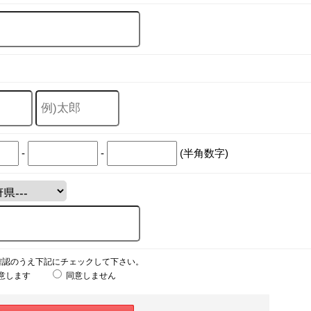
-
-
(半角数字)
確認のうえ下記にチェックして下さい。
意します
同意しません