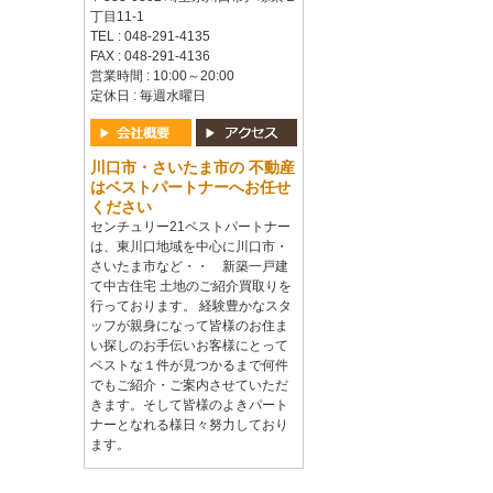
丁目11-1
TEL : 048-291-4135
FAX : 048-291-4136
営業時間 : 10:00～20:00
定休日 : 毎週水曜日
川口市・さいたま市の 不動産
はベストパートナーへお任せ
ください
センチュリー21ベストパートナー
は、東川口地域を中心に川口市・
さいたま市など・・ 新築一戸建
て中古住宅 土地のご紹介買取りを
行っております。 経験豊かなスタ
ッフが親身になって皆様のお住ま
い探しのお手伝いお客様にとって
ベストな１件が見つかるまで何件
でもご紹介・ご案内させていただ
きます。そして皆様のよきパート
ナーとなれる様日々努力しており
ます。