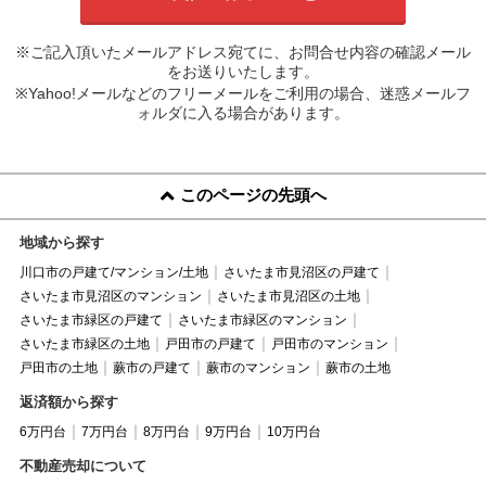
※ご記入頂いたメールアドレス宛てに、お問合せ内容の確認メール
をお送りいたします。
※Yahoo!メールなどのフリーメールをご利用の場合、迷惑メールフ
ォルダに入る場合があります。
このページの先頭へ
地域から探す
川口市の戸建て/マンション/土地
さいたま市見沼区の戸建て
さいたま市見沼区のマンション
さいたま市見沼区の土地
さいたま市緑区の戸建て
さいたま市緑区のマンション
さいたま市緑区の土地
戸田市の戸建て
戸田市のマンション
戸田市の土地
蕨市の戸建て
蕨市のマンション
蕨市の土地
返済額から探す
6万円台
7万円台
8万円台
9万円台
10万円台
不動産売却について