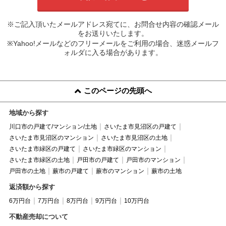
※ご記入頂いたメールアドレス宛てに、お問合せ内容の確認メール
をお送りいたします。
※Yahoo!メールなどのフリーメールをご利用の場合、迷惑メールフ
ォルダに入る場合があります。
このページの先頭へ
地域から探す
川口市の戸建て/マンション/土地
さいたま市見沼区の戸建て
さいたま市見沼区のマンション
さいたま市見沼区の土地
さいたま市緑区の戸建て
さいたま市緑区のマンション
さいたま市緑区の土地
戸田市の戸建て
戸田市のマンション
戸田市の土地
蕨市の戸建て
蕨市のマンション
蕨市の土地
返済額から探す
6万円台
7万円台
8万円台
9万円台
10万円台
不動産売却について