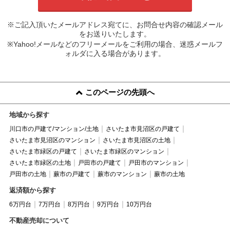
※ご記入頂いたメールアドレス宛てに、お問合せ内容の確認メール
をお送りいたします。
※Yahoo!メールなどのフリーメールをご利用の場合、迷惑メールフ
ォルダに入る場合があります。
このページの先頭へ
地域から探す
川口市の戸建て/マンション/土地
さいたま市見沼区の戸建て
さいたま市見沼区のマンション
さいたま市見沼区の土地
さいたま市緑区の戸建て
さいたま市緑区のマンション
さいたま市緑区の土地
戸田市の戸建て
戸田市のマンション
戸田市の土地
蕨市の戸建て
蕨市のマンション
蕨市の土地
返済額から探す
6万円台
7万円台
8万円台
9万円台
10万円台
不動産売却について