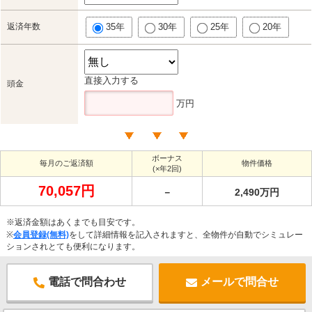
返済年数
35年
30年
25年
20年
直接入力する
頭金
万円
ボーナス
毎月のご返済額
物件価格
(×年2回)
70,057円
－
2,490万円
※返済金額はあくまでも目安です。
※
会員登録(無料)
をして詳細情報を記入されますと、全物件が自動でシミュレー
ションされとても便利になります。
電話で問合わせ
メールで問合せ