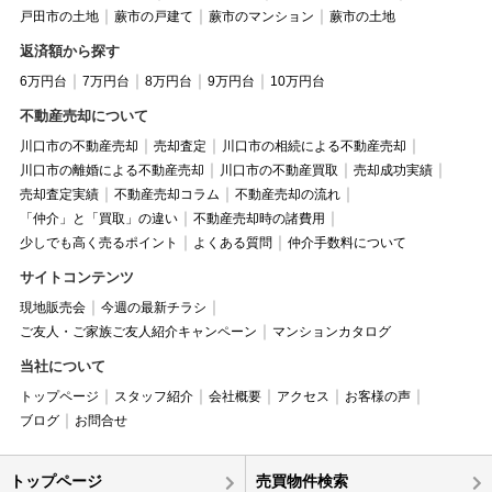
戸田市の土地
蕨市の戸建て
蕨市のマンション
蕨市の土地
返済額から探す
6万円台
7万円台
8万円台
9万円台
10万円台
不動産売却について
川口市の不動産売却
売却査定
川口市の相続による不動産売却
川口市の離婚による不動産売却
川口市の不動産買取
売却成功実績
売却査定実績
不動産売却コラム
不動産売却の流れ
「仲介」と「買取」の違い
不動産売却時の諸費用
少しでも高く売るポイント
よくある質問
仲介手数料について
サイトコンテンツ
現地販売会
今週の最新チラシ
ご友人・ご家族ご友人紹介キャンペーン
マンションカタログ
当社について
トップページ
スタッフ紹介
会社概要
アクセス
お客様の声
ブログ
お問合せ
トップページ
売買物件検索