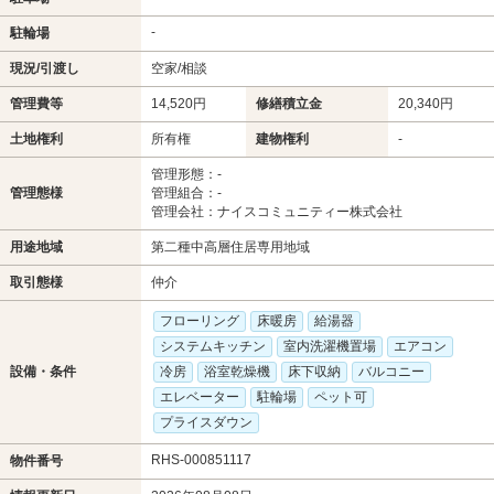
-
駐輪場
現況/引渡し
空家/相談
管理費等
14,520円
修繕積立金
20,340円
土地権利
所有権
建物権利
-
管理形態：-
管理態様
管理組合：-
管理会社：ナイスコミュニティー株式会社
用途地域
第二種中高層住居専用地域
取引態様
仲介
フローリング
床暖房
給湯器
システムキッチン
室内洗濯機置場
エアコン
設備・条件
冷房
浴室乾燥機
床下収納
バルコニー
エレベーター
駐輪場
ペット可
プライスダウン
RHS-000851117
物件番号