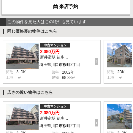
来店予約
この物件を見た人はこの物件も見ています
同じ価格帯の物件はこちら
中古マンション
2,080万円
新井宿駅 徒歩10分
埼玉県川口市桜町2丁目
3LDK
2DK
間取
築年
2002年
間取
土地
-㎡
建物
68.38㎡
土地
-㎡
広さの近い物件はこちら
中古マンション
2,080万円
新井宿駅 徒歩10分
埼玉県川口市桜町2丁目