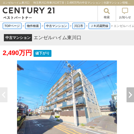
エンゼルハイム東川口 埼玉県川口市東川口6丁目｜2,490万円の中古マンション｜分譲マンション情報｜センチュリー２１ベストパートナー
検索
お知らせ
TOPページ
>
物件検索
>
中古マンション
>
川口市
>
ＪＲ武蔵野線
>
エンゼルハイ
エンゼルハイム東川口
中古マンション
2,490万円
値下がり