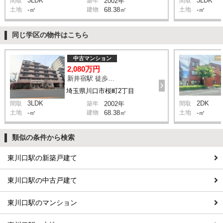
3LDK
3LDK
間取
築年
2002年
間取
土地
-㎡
建物
68.38㎡
土地
-㎡
同じ学区の物件はこちら
中古マンション
2,080万円
新井宿駅 徒歩10分
埼玉県川口市桜町2丁目
3LDK
2DK
間取
築年
2002年
間取
土地
-㎡
建物
68.38㎡
土地
-㎡
類似の条件から検索
東川口駅の新築戸建て
東川口駅の中古戸建て
東川口駅のマンション