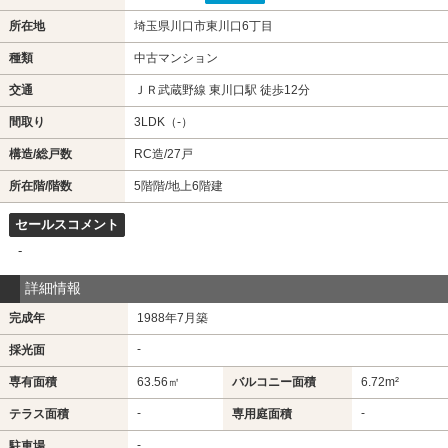
所在地
埼玉県川口市東川口6丁目
種類
中古マンション
交通
ＪＲ武蔵野線 東川口駅 徒歩12分
間取り
3LDK（-）
構造/総戸数
RC造/27戸
所在階/階数
5階階/地上6階建
セールスコメント
-
詳細情報
完成年
1988年7月築
-
採光面
専有面積
63.56㎡
バルコニー面積
6.72m²
-
-
テラス面積
専用庭面積
-
駐車場