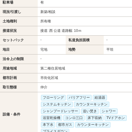
駐車場
有
現況/引渡し
新築/相談
土地権利
所有権
接道状況
接道: 西 公道 道路幅: 10ｍ
-
-
セットバック
私道負担面積
地目
宅地
地勢
平坦
-
法令上の制限
用途地域
第二種住居地域
都市計画
市街化区域
取引態様
仲介
フローリング
バリアフリー
給湯器
システムキッチン
カウンターキッチン
シャンプードレッサー
追い焚き
シャワー
設備・条件
浴室乾燥機
コンロ三口
床下収納
TVドアホン
本下水
都市ガス
カウンターキッチン
プライスダウン