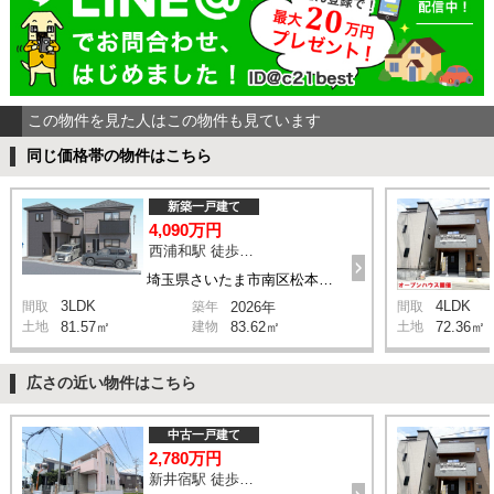
この物件を見た人はこの物件も見ています
同じ価格帯の物件はこちら
新築一戸建て
4,090万円
西浦和駅 徒歩14分
埼玉県さいたま市南区松本1丁目
3LDK
4LDK
間取
築年
2026年
間取
土地
81.57㎡
建物
83.62㎡
土地
72.36㎡
広さの近い物件はこちら
中古一戸建て
2,780万円
新井宿駅 徒歩29分