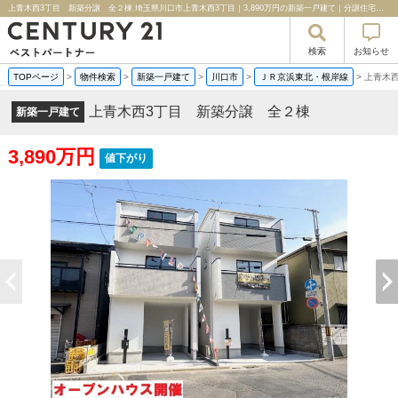
上青木西3丁目 新築分譲 全２棟 埼玉県川口市上青木西3丁目｜3,890万円の新築一戸建て｜分譲住宅や新築物件｜センチュリー２１ベストパートナー
検索
お知らせ
TOPページ
>
物件検索
>
新築一戸建て
>
川口市
>
ＪＲ京浜東北・根岸線
>
上青木
上青木西3丁目 新築分譲 全２棟
新築一戸建て
3,890万円
値下がり