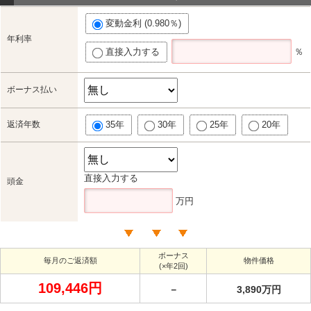
変動金利 (0.980％)
年利率
直接入力する
％
ボーナス払い
返済年数
35年
30年
25年
20年
直接入力する
頭金
万円
ボーナス
毎月のご返済額
物件価格
(×年2回)
109,446円
－
3,890万円