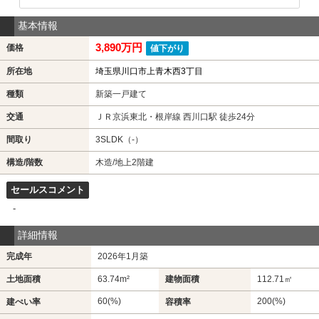
基本情報
3,890万円
価格
値下がり
所在地
埼玉県川口市上青木西3丁目
種類
新築一戸建て
交通
ＪＲ京浜東北・根岸線 西川口駅 徒歩24分
間取り
3SLDK（-）
構造/階数
木造/地上2階建
セールスコメント
-
詳細情報
完成年
2026年1月築
土地面積
63.74m²
建物面積
112.71㎡
60(%)
200(%)
建ぺい率
容積率