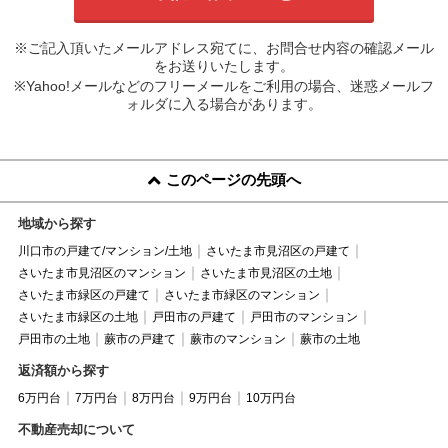
※ご記入頂いたメールアドレス宛てに、お問合せ内容の確認メール
をお送りいたします。
※Yahoo!メールなどのフリーメールをご利用の場合、迷惑メールフ
ォルダに入る場合があります。
このページの先頭へ
地域から探す
川口市の戸建て/マンション/土地
さいたま市見沼区の戸建て
さいたま市見沼区のマンション
さいたま市見沼区の土地
さいたま市緑区の戸建て
さいたま市緑区のマンション
さいたま市緑区の土地
戸田市の戸建て
戸田市のマンション
戸田市の土地
蕨市の戸建て
蕨市のマンション
蕨市の土地
返済額から探す
6万円台
7万円台
8万円台
9万円台
10万円台
不動産売却について