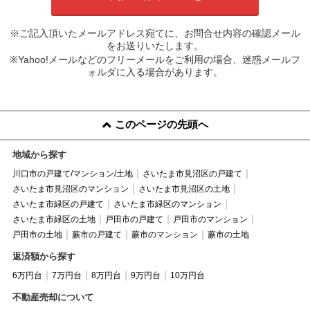
※ご記入頂いたメールアドレス宛てに、お問合せ内容の確認メール
をお送りいたします。
※Yahoo!メールなどのフリーメールをご利用の場合、迷惑メールフ
ォルダに入る場合があります。
このページの先頭へ
地域から探す
川口市の戸建て/マンション/土地
さいたま市見沼区の戸建て
さいたま市見沼区のマンション
さいたま市見沼区の土地
さいたま市緑区の戸建て
さいたま市緑区のマンション
さいたま市緑区の土地
戸田市の戸建て
戸田市のマンション
戸田市の土地
蕨市の戸建て
蕨市のマンション
蕨市の土地
返済額から探す
6万円台
7万円台
8万円台
9万円台
10万円台
不動産売却について