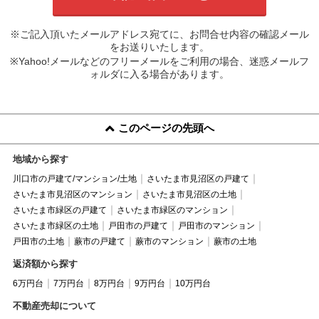
※ご記入頂いたメールアドレス宛てに、お問合せ内容の確認メール
をお送りいたします。
※Yahoo!メールなどのフリーメールをご利用の場合、迷惑メールフ
ォルダに入る場合があります。
このページの先頭へ
地域から探す
川口市の戸建て/マンション/土地
さいたま市見沼区の戸建て
さいたま市見沼区のマンション
さいたま市見沼区の土地
さいたま市緑区の戸建て
さいたま市緑区のマンション
さいたま市緑区の土地
戸田市の戸建て
戸田市のマンション
戸田市の土地
蕨市の戸建て
蕨市のマンション
蕨市の土地
返済額から探す
6万円台
7万円台
8万円台
9万円台
10万円台
不動産売却について