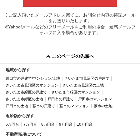
※ご記入頂いたメールアドレス宛てに、お問合せ内容の確認メール
をお送りいたします。
※Yahoo!メールなどのフリーメールをご利用の場合、迷惑メールフ
ォルダに入る場合があります。
このページの先頭へ
地域から探す
川口市の戸建て/マンション/土地
さいたま市見沼区の戸建て
さいたま市見沼区のマンション
さいたま市見沼区の土地
さいたま市緑区の戸建て
さいたま市緑区のマンション
さいたま市緑区の土地
戸田市の戸建て
戸田市のマンション
戸田市の土地
蕨市の戸建て
蕨市のマンション
蕨市の土地
返済額から探す
6万円台
7万円台
8万円台
9万円台
10万円台
不動産売却について