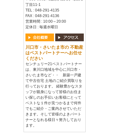
丁目11-1
TEL : 048-291-4135
FAX : 048-291-4136
営業時間 : 10:00～20:00
定休日 : 毎週水曜日
川口市・さいたま市の 不動産
はベストパートナーへお任せ
ください
センチュリー21ベストパートナー
は、東川口地域を中心に川口市・
さいたま市など・・ 新築一戸建
て中古住宅 土地のご紹介買取りを
行っております。 経験豊かなスタ
ッフが親身になって皆様のお住ま
い探しのお手伝いお客様にとって
ベストな１件が見つかるまで何件
でもご紹介・ご案内させていただ
きます。そして皆様のよきパート
ナーとなれる様日々努力しており
ます。