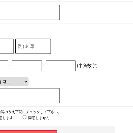
-
-
(半角数字)
確認のうえ下記にチェックして下さい。
意します
同意しません