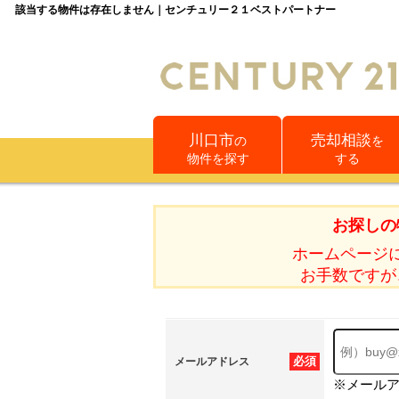
該当する物件は存在しません｜センチュリー２１ベストパートナー
川口市
売却相談
の
を
物件を探す
する
お探しの
ホームページ
お手数ですが
必須
メールアドレス
※メール