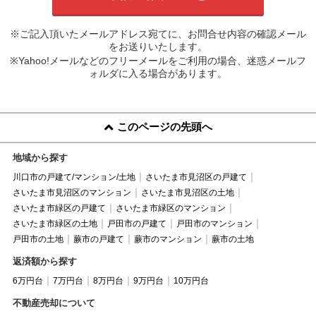
※ご記入頂いたメールアドレス宛てに、お問合せ内容の確認メール
をお送りいたします。
※Yahoo!メールなどのフリーメールをご利用の場合、迷惑メールフ
ォルダに入る場合があります。
このページの先頭へ
地域から探す
川口市の戸建て/マンション/土地
さいたま市見沼区の戸建て
さいたま市見沼区のマンション
さいたま市見沼区の土地
さいたま市緑区の戸建て
さいたま市緑区のマンション
さいたま市緑区の土地
戸田市の戸建て
戸田市のマンション
戸田市の土地
蕨市の戸建て
蕨市のマンション
蕨市の土地
返済額から探す
6万円台
7万円台
8万円台
9万円台
10万円台
不動産売却について