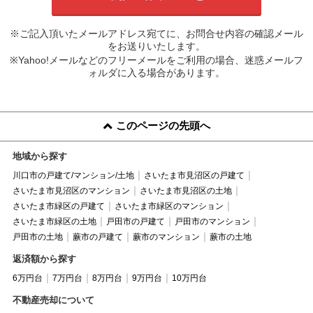
※ご記入頂いたメールアドレス宛てに、お問合せ内容の確認メール
をお送りいたします。
※Yahoo!メールなどのフリーメールをご利用の場合、迷惑メールフ
ォルダに入る場合があります。
このページの先頭へ
地域から探す
川口市の戸建て/マンション/土地
さいたま市見沼区の戸建て
さいたま市見沼区のマンション
さいたま市見沼区の土地
さいたま市緑区の戸建て
さいたま市緑区のマンション
さいたま市緑区の土地
戸田市の戸建て
戸田市のマンション
戸田市の土地
蕨市の戸建て
蕨市のマンション
蕨市の土地
返済額から探す
6万円台
7万円台
8万円台
9万円台
10万円台
不動産売却について