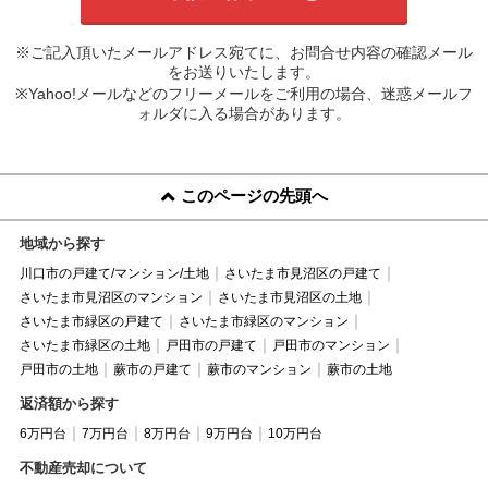
※ご記入頂いたメールアドレス宛てに、お問合せ内容の確認メール
をお送りいたします。
※Yahoo!メールなどのフリーメールをご利用の場合、迷惑メールフ
ォルダに入る場合があります。
このページの先頭へ
地域から探す
川口市の戸建て/マンション/土地
さいたま市見沼区の戸建て
さいたま市見沼区のマンション
さいたま市見沼区の土地
さいたま市緑区の戸建て
さいたま市緑区のマンション
さいたま市緑区の土地
戸田市の戸建て
戸田市のマンション
戸田市の土地
蕨市の戸建て
蕨市のマンション
蕨市の土地
返済額から探す
6万円台
7万円台
8万円台
9万円台
10万円台
不動産売却について