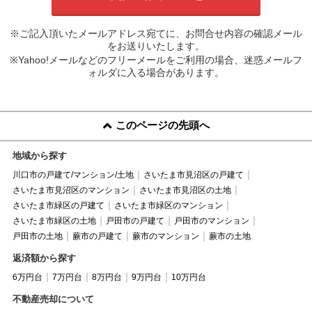
※ご記入頂いたメールアドレス宛てに、お問合せ内容の確認メール
をお送りいたします。
※Yahoo!メールなどのフリーメールをご利用の場合、迷惑メールフ
ォルダに入る場合があります。
このページの先頭へ
地域から探す
川口市の戸建て/マンション/土地
さいたま市見沼区の戸建て
さいたま市見沼区のマンション
さいたま市見沼区の土地
さいたま市緑区の戸建て
さいたま市緑区のマンション
さいたま市緑区の土地
戸田市の戸建て
戸田市のマンション
戸田市の土地
蕨市の戸建て
蕨市のマンション
蕨市の土地
返済額から探す
6万円台
7万円台
8万円台
9万円台
10万円台
不動産売却について