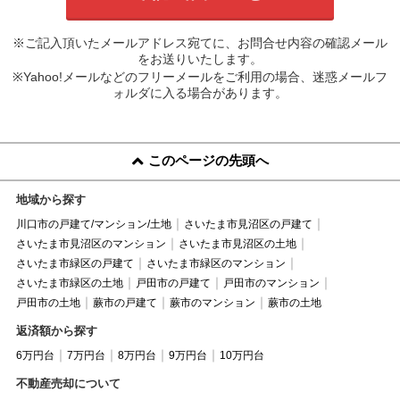
※ご記入頂いたメールアドレス宛てに、お問合せ内容の確認メール
をお送りいたします。
※Yahoo!メールなどのフリーメールをご利用の場合、迷惑メールフ
ォルダに入る場合があります。
このページの先頭へ
地域から探す
川口市の戸建て/マンション/土地
さいたま市見沼区の戸建て
さいたま市見沼区のマンション
さいたま市見沼区の土地
さいたま市緑区の戸建て
さいたま市緑区のマンション
さいたま市緑区の土地
戸田市の戸建て
戸田市のマンション
戸田市の土地
蕨市の戸建て
蕨市のマンション
蕨市の土地
返済額から探す
6万円台
7万円台
8万円台
9万円台
10万円台
不動産売却について