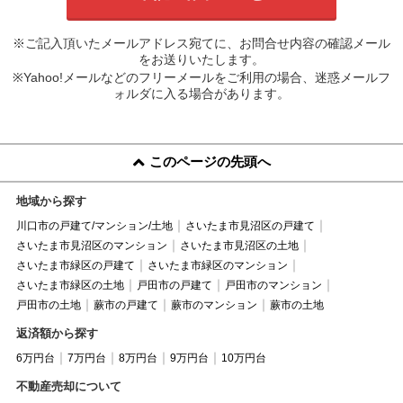
※ご記入頂いたメールアドレス宛てに、お問合せ内容の確認メール
をお送りいたします。
※Yahoo!メールなどのフリーメールをご利用の場合、迷惑メールフ
ォルダに入る場合があります。
このページの先頭へ
地域から探す
川口市の戸建て/マンション/土地
さいたま市見沼区の戸建て
さいたま市見沼区のマンション
さいたま市見沼区の土地
さいたま市緑区の戸建て
さいたま市緑区のマンション
さいたま市緑区の土地
戸田市の戸建て
戸田市のマンション
戸田市の土地
蕨市の戸建て
蕨市のマンション
蕨市の土地
返済額から探す
6万円台
7万円台
8万円台
9万円台
10万円台
不動産売却について