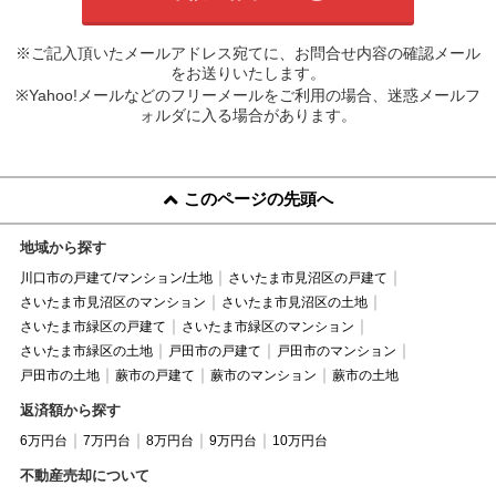
※ご記入頂いたメールアドレス宛てに、お問合せ内容の確認メール
をお送りいたします。
※Yahoo!メールなどのフリーメールをご利用の場合、迷惑メールフ
ォルダに入る場合があります。
このページの先頭へ
地域から探す
川口市の戸建て/マンション/土地
さいたま市見沼区の戸建て
さいたま市見沼区のマンション
さいたま市見沼区の土地
さいたま市緑区の戸建て
さいたま市緑区のマンション
さいたま市緑区の土地
戸田市の戸建て
戸田市のマンション
戸田市の土地
蕨市の戸建て
蕨市のマンション
蕨市の土地
返済額から探す
6万円台
7万円台
8万円台
9万円台
10万円台
不動産売却について