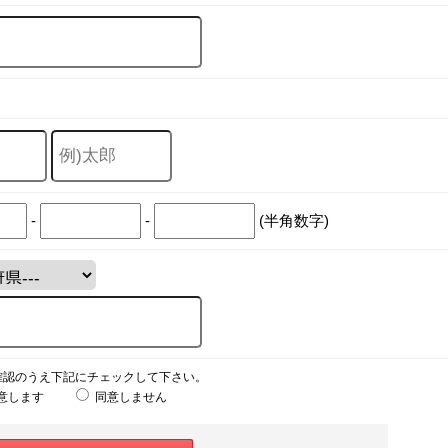
-
-
(半角数字)
確認のうえ下記にチェックして下さい。
意します
同意しません