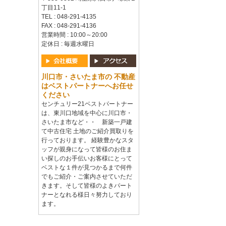
丁目11-1
TEL : 048-291-4135
FAX : 048-291-4136
営業時間 : 10:00～20:00
定休日 : 毎週水曜日
川口市・さいたま市の 不動産
はベストパートナーへお任せ
ください
センチュリー21ベストパートナー
は、東川口地域を中心に川口市・
さいたま市など・・ 新築一戸建
て中古住宅 土地のご紹介買取りを
行っております。 経験豊かなスタ
ッフが親身になって皆様のお住ま
い探しのお手伝いお客様にとって
ベストな１件が見つかるまで何件
でもご紹介・ご案内させていただ
きます。そして皆様のよきパート
ナーとなれる様日々努力しており
ます。