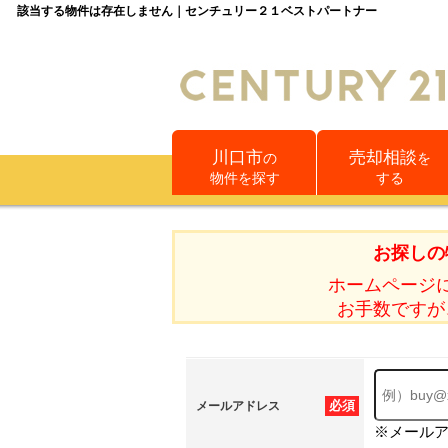
該当する物件は存在しません｜センチュリー２１ベストパートナー
川口市
売却相談
の
を
物件を探す
する
お探しの
ホームページ
お手数ですが
必須
メールアドレス
※メール