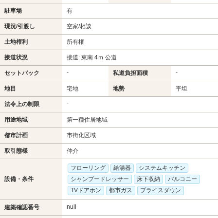
駐車場
有
現況/引渡し
空家/相談
土地権利
所有権
接道状況
接道: 東南 4ｍ 公道
-
-
セットバック
私道負担面積
地目
宅地
地勢
平坦
-
法令上の制限
用途地域
第一種住居地域
都市計画
市街化区域
取引態様
仲介
フローリング
給湯器
システムキッチン
設備・条件
シャンプードレッサー
床下収納
バルコニー
TVドアホン
都市ガス
プライスダウン
null
建築確認番号