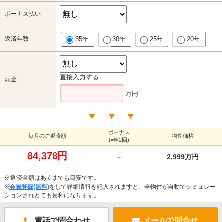
ボーナス払い
返済年数
35年
30年
25年
20年
直接入力する
頭金
万円
ボーナス
毎月のご返済額
物件価格
(×年2回)
84,378円
－
2,999万円
※返済金額はあくまでも目安です。
※
会員登録(無料)
をして詳細情報を記入されますと、全物件が自動でシミュレー
ションされとても便利になります。
電話で問合わせ
メールで問合せ