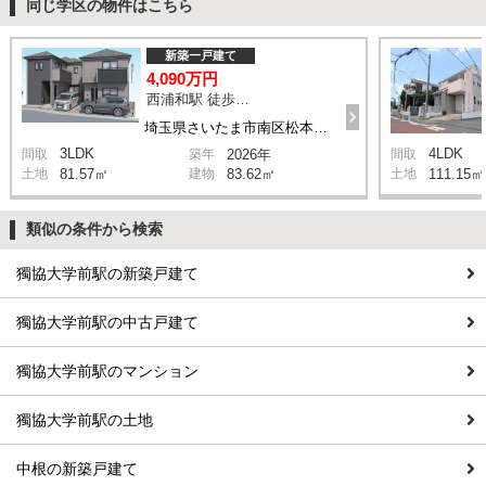
同じ学区の物件はこちら
新築一戸建て
4,090万円
西浦和駅 徒歩14分
埼玉県さいたま市南区松本1丁目
3LDK
4LDK
間取
築年
2026年
間取
土地
81.57㎡
建物
83.62㎡
土地
111.15㎡
類似の条件から検索
獨協大学前駅の新築戸建て
獨協大学前駅の中古戸建て
獨協大学前駅のマンション
獨協大学前駅の土地
中根の新築戸建て