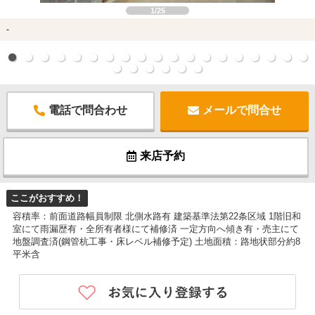
1/25
-
電話で問合わせ
メールで問合せ
来店予約
ここがおすすめ！
容積率：前面道路幅員制限 北側水路有 建築基準法第22条区域 1階旧和
室にて雨漏歴有・全所有者様にて補修済 一定方向へ傾き有・売主にて
地盤調査済(鋼管杭工事・床レベル補修予定) 土地面積：路地状部分約8
平米含