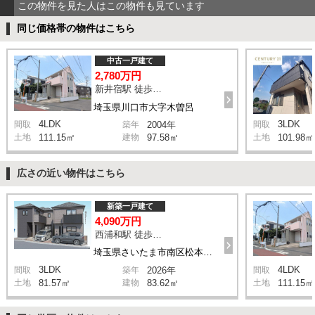
この物件を見た人はこの物件も見ています
同じ価格帯の物件はこちら
中古一戸建て
2,780万円
新井宿駅 徒歩29分
埼玉県川口市大字木曽呂
4LDK
3LDK
間取
築年
2004年
間取
土地
111.15㎡
建物
97.58㎡
土地
101.98㎡
広さの近い物件はこちら
新築一戸建て
4,090万円
西浦和駅 徒歩14分
埼玉県さいたま市南区松本1丁目
3LDK
4LDK
間取
築年
2026年
間取
土地
81.57㎡
建物
83.62㎡
土地
111.15㎡