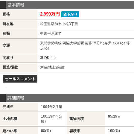
基本情報
2,999万円
価格
値下がり
所在地
埼玉県草加市中根3丁目
種類
中古一戸建て
東武伊勢崎線 獨協大学前駅 徒歩15分/北弁天 バス4分 停
交通
歩5分
間取り
3LDK（-）
構造/階数
木造/地上2階建
セールスコメント
-
詳細情報
完成年
1994年2月築
100.19m² (公
85.29㎡
土地面積
建物面積
簿)
60(%)
160(%)
建ぺい率
容積率