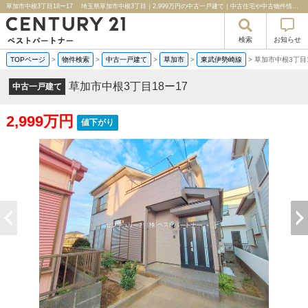
草加市中根3丁目18ー17 埼玉県草加市中根3丁目｜2,999万円の中古一戸建て｜中古住宅や中古物件情報｜センチュリー２１ベストパートナー
検索
お知らせ
TOPページ
>
物件検索
>
中古一戸建て
>
草加市
>
東武伊勢崎線
>
草加市中根3丁目
草加市中根3丁目18ー17
中古一戸建て
2,999万円
値下がり