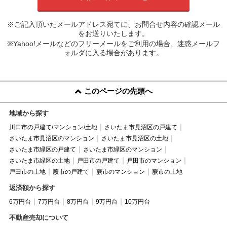
※ご記入頂いたメールアドレス宛てに、お問合せ内容の確認メール
をお送りいたします。
※Yahoo!メールなどのフリーメールをご利用の場合、迷惑メールフ
ォルダに入る場合があります。
このページの先頭へ
地域から探す
川口市の戸建て/マンション/土地
さいたま市見沼区の戸建て
さいたま市見沼区のマンション
さいたま市見沼区の土地
さいたま市緑区の戸建て
さいたま市緑区のマンション
さいたま市緑区の土地
戸田市の戸建て
戸田市のマンション
戸田市の土地
蕨市の戸建て
蕨市のマンション
蕨市の土地
返済額から探す
6万円台
7万円台
8万円台
9万円台
10万円台
不動産売却について