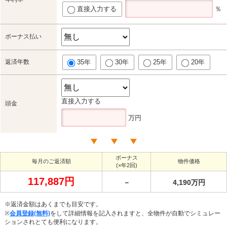
直接入力する
％
ボーナス払い
返済年数
35年
30年
25年
20年
直接入力する
頭金
万円
ボーナス
毎月のご返済額
物件価格
(×年2回)
117,887円
－
4,190万円
※返済金額はあくまでも目安です。
※
会員登録(無料)
をして詳細情報を記入されますと、全物件が自動でシミュレー
ションされとても便利になります。