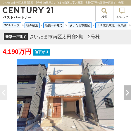
さいたま市南区太田窪3期 2号棟 埼玉県さいたま市南区大字太田窪｜4,190万円の新築一戸建て｜分譲住宅や新築物件｜センチュリー２１ベストパートナー
検索
お知らせ
TOPページ
>
物件検索
>
新築一戸建て
>
さいたま市南区
>
ＪＲ京浜東北・根岸線
さいたま市南区太田窪3期 2号棟
新築一戸建て
4,190万円
値下がり