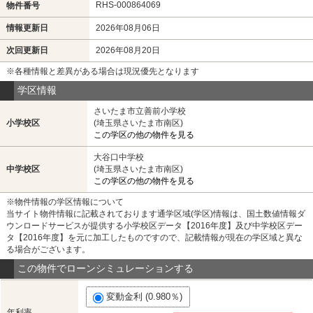
RHS-000864069
物件番号
情報更新日
2026年08月06日
次回更新日
2026年08月20日
※各種情報と差異がある場合は現況優先となります
学区情報
さいたま市立善前小学校
小学校区
(埼玉県さいたま市南区)
この学区の他の物件を見る
大谷口中学校
中学校区
(埼玉県さいたま市南区)
この学区の他の物件を見る
※物件情報の学区情報について
当サイト物件情報に記載されております通学区域(学区)情報は、国土数値情報ダ
ウンロードサービスが提供する小学校区データ【2016年度】及び中学校区デー
タ【2016年度】を元に加工したものですので、記載情報が現在の学区域と異な
る場合がございます。
この物件でローンシミュレーションする
変動金利 (0.980％)
年利率