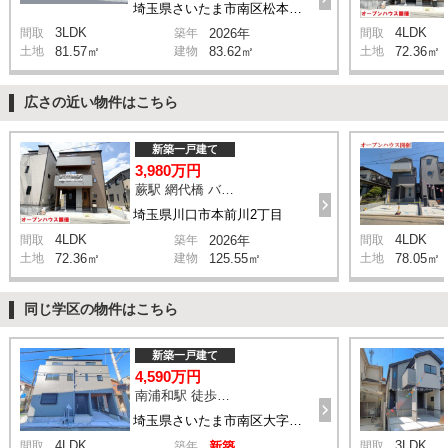
埼玉県さいたま市南区松本1丁目
3LDK
4LDK
間取
築年
2026年
間取
土地
81.57㎡
建物
83.62㎡
土地
72.36㎡
広さの近い物件はこちら
新築一戸建て
3,980万円
蕨駅 網代橋 バス18分 停歩3分
埼玉県川口市本前川2丁目
4LDK
4LDK
間取
築年
2026年
間取
土地
72.36㎡
建物
125.55㎡
土地
78.05㎡
同じ学区の物件はこちら
新築一戸建て
4,590万円
南浦和駅 徒歩25分
埼玉県さいたま市南区大字太田窪
4LDK
3LDK
間取
築年
新築
間取