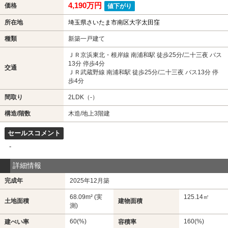
4,190万円
価格
値下がり
所在地
埼玉県さいたま市南区大字太田窪
種類
新築一戸建て
ＪＲ京浜東北・根岸線 南浦和駅 徒歩25分/二十三夜 バス
13分 停歩4分
交通
ＪＲ武蔵野線 南浦和駅 徒歩25分/二十三夜 バス13分 停
歩4分
間取り
2LDK（-）
構造/階数
木造/地上3階建
セールスコメント
-
詳細情報
完成年
2025年12月築
68.09m² (実
125.14㎡
土地面積
建物面積
測)
60(%)
160(%)
建ぺい率
容積率