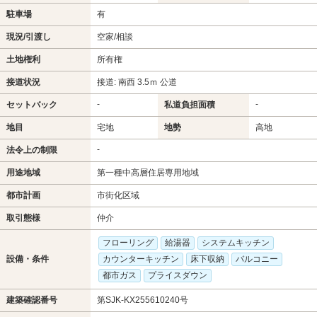
駐車場
有
現況/引渡し
空家/相談
土地権利
所有権
接道状況
接道: 南西 3.5ｍ 公道
-
-
セットバック
私道負担面積
地目
宅地
地勢
高地
-
法令上の制限
用途地域
第一種中高層住居専用地域
都市計画
市街化区域
取引態様
仲介
フローリング
給湯器
システムキッチン
設備・条件
カウンターキッチン
床下収納
バルコニー
都市ガス
プライスダウン
建築確認番号
第SJK-KX255610240号