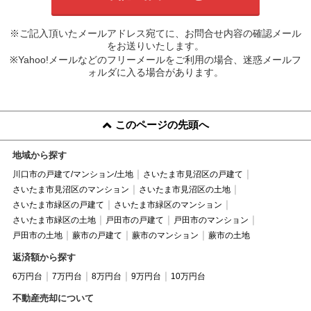
※ご記入頂いたメールアドレス宛てに、お問合せ内容の確認メール
をお送りいたします。
※Yahoo!メールなどのフリーメールをご利用の場合、迷惑メールフ
ォルダに入る場合があります。
このページの先頭へ
地域から探す
川口市の戸建て/マンション/土地
さいたま市見沼区の戸建て
さいたま市見沼区のマンション
さいたま市見沼区の土地
さいたま市緑区の戸建て
さいたま市緑区のマンション
さいたま市緑区の土地
戸田市の戸建て
戸田市のマンション
戸田市の土地
蕨市の戸建て
蕨市のマンション
蕨市の土地
返済額から探す
6万円台
7万円台
8万円台
9万円台
10万円台
不動産売却について