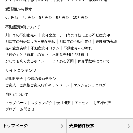
戸田市の土地
蕨市の戸建て
蕨市のマンション
蕨市の土地
返済額から探す
6万円台
7万円台
8万円台
9万円台
10万円台
不動産売却について
川口市の不動産売却
売却査定
川口市の相続による不動産売却
川口市の離婚による不動産売却
川口市の不動産買取
売却成功実績
売却査定実績
不動産売却コラム
不動産売却の流れ
「仲介」と「買取」の違い
不動産売却時の諸費用
少しでも高く売るポイント
よくある質問
仲介手数料について
サイトコンテンツ
現地販売会
今週の最新チラシ
ご友人・ご家族ご友人紹介キャンペーン
マンションカタログ
当社について
トップページ
スタッフ紹介
会社概要
アクセス
お客様の声
ブログ
お問合せ
トップページ
売買物件検索