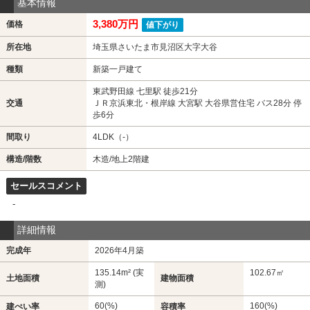
基本情報
3,380万円
価格
値下がり
所在地
埼玉県さいたま市見沼区大字大谷
種類
新築一戸建て
東武野田線 七里駅 徒歩21分
交通
ＪＲ京浜東北・根岸線 大宮駅 大谷県営住宅 バス28分 停
歩6分
間取り
4LDK（-）
構造/階数
木造/地上2階建
セールスコメント
-
詳細情報
完成年
2026年4月築
135.14m² (実
102.67㎡
土地面積
建物面積
測)
60(%)
160(%)
建ぺい率
容積率