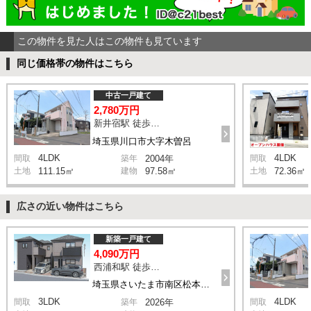
この物件を見た人はこの物件も見ています
同じ価格帯の物件はこちら
中古一戸建て
2,780万円
新井宿駅 徒歩29分
埼玉県川口市大字木曽呂
4LDK
4LDK
間取
築年
2004年
間取
土地
111.15㎡
建物
97.58㎡
土地
72.36㎡
広さの近い物件はこちら
新築一戸建て
4,090万円
西浦和駅 徒歩14分
埼玉県さいたま市南区松本1丁目
3LDK
4LDK
間取
築年
2026年
間取