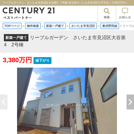
リーブルガーデン さいたま市見沼区大谷第4 2号棟 埼玉県さいたま市見沼区大字大谷｜3,380万円の新築一戸建て｜分譲住宅や新築物件｜センチュリー２１ベストパートナー
検索
お知らせ
TOPページ
>
物件検索
>
新築一戸建て
>
さいたま市見沼区
>
東武野田線
>
リーブ
リーブルガーデン さいたま市見沼区大谷第
新築一戸建て
4 2号棟
3,380万円
値下がり