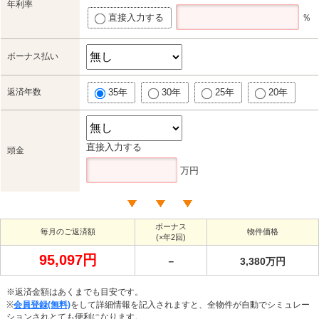
年利率
直接入力する
％
ボーナス払い
返済年数
35年
30年
25年
20年
直接入力する
頭金
万円
ボーナス
毎月のご返済額
物件価格
(×年2回)
95,097円
－
3,380万円
※返済金額はあくまでも目安です。
※
会員登録(無料)
をして詳細情報を記入されますと、全物件が自動でシミュレー
ションされとても便利になります。