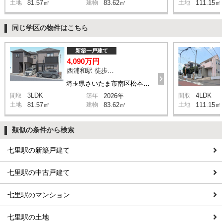
土地
81.57㎡
建物
83.62㎡
土地
111.15㎡
同じ学区の物件はこちら
新築一戸建て
4,090万円
西浦和駅 徒歩14分
埼玉県さいたま市南区松本1丁目
3LDK
4LDK
間取
築年
2026年
間取
土地
81.57㎡
建物
83.62㎡
土地
111.15㎡
類似の条件から検索
七里駅の新築戸建て
七里駅の中古戸建て
七里駅のマンション
七里駅の土地