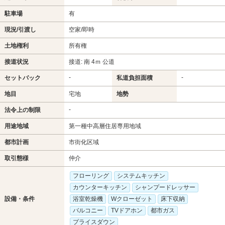
駐車場
有
現況/引渡し
空家/即時
土地権利
所有権
接道状況
接道: 南 4ｍ 公道
-
-
セットバック
私道負担面積
地目
宅地
地勢
-
法令上の制限
用途地域
第一種中高層住居専用地域
都市計画
市街化区域
取引態様
仲介
フローリング
システムキッチン
カウンターキッチン
シャンプードレッサー
設備・条件
浴室乾燥機
Wクローゼット
床下収納
バルコニー
TVドアホン
都市ガス
プライスダウン