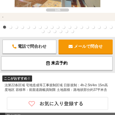
1/25
-
電話で問合わせ
メールで問合せ
来店予約
ここがおすすめ！
法第22条区域 宅地造成等工事規制区域 日影規制：4h-2.5h/4m 15m高
度地区 容積率：前面道路幅員制限 土地面積：路地状部分約37平米含