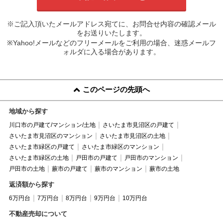
※ご記入頂いたメールアドレス宛てに、お問合せ内容の確認メール
をお送りいたします。
※Yahoo!メールなどのフリーメールをご利用の場合、迷惑メールフ
ォルダに入る場合があります。
このページの先頭へ
地域から探す
川口市の戸建て/マンション/土地
さいたま市見沼区の戸建て
さいたま市見沼区のマンション
さいたま市見沼区の土地
さいたま市緑区の戸建て
さいたま市緑区のマンション
さいたま市緑区の土地
戸田市の戸建て
戸田市のマンション
戸田市の土地
蕨市の戸建て
蕨市のマンション
蕨市の土地
返済額から探す
6万円台
7万円台
8万円台
9万円台
10万円台
不動産売却について