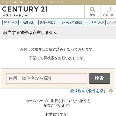
該当する物件は存在しません｜センチュリー２１ベストパートナー
検索
お知らせ
TOPページ
>
物件検索
>
新築一戸建て
>
さいたま市岩槻区
>
ＪＲ東北本線
ご成約
該当する物件は存在しません
お探しの物件はご成約済みとなっております。
下記にて再検索をお願いたします。
絞り込んで物件を探す
ホームページに掲載されていない物件も
多数ございます。
お手数ですが、