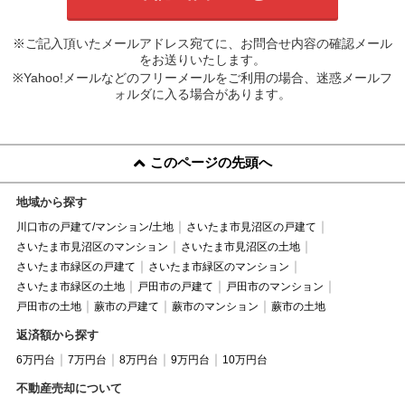
※ご記入頂いたメールアドレス宛てに、お問合せ内容の確認メール
をお送りいたします。
※Yahoo!メールなどのフリーメールをご利用の場合、迷惑メールフ
ォルダに入る場合があります。
このページの先頭へ
地域から探す
川口市の戸建て/マンション/土地
さいたま市見沼区の戸建て
さいたま市見沼区のマンション
さいたま市見沼区の土地
さいたま市緑区の戸建て
さいたま市緑区のマンション
さいたま市緑区の土地
戸田市の戸建て
戸田市のマンション
戸田市の土地
蕨市の戸建て
蕨市のマンション
蕨市の土地
返済額から探す
6万円台
7万円台
8万円台
9万円台
10万円台
不動産売却について