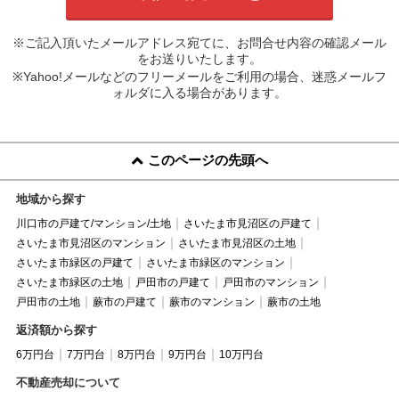
※ご記入頂いたメールアドレス宛てに、お問合せ内容の確認メール
をお送りいたします。
※Yahoo!メールなどのフリーメールをご利用の場合、迷惑メールフ
ォルダに入る場合があります。
このページの先頭へ
地域から探す
川口市の戸建て/マンション/土地
さいたま市見沼区の戸建て
さいたま市見沼区のマンション
さいたま市見沼区の土地
さいたま市緑区の戸建て
さいたま市緑区のマンション
さいたま市緑区の土地
戸田市の戸建て
戸田市のマンション
戸田市の土地
蕨市の戸建て
蕨市のマンション
蕨市の土地
返済額から探す
6万円台
7万円台
8万円台
9万円台
10万円台
不動産売却について