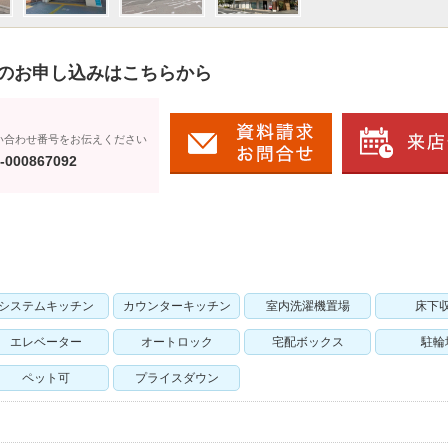
のお申し込みはこちらから
い合わせ番号をお伝えください
-000867092
システムキッチン
カウンターキッチン
室内洗濯機置場
床下
エレベーター
オートロック
宅配ボックス
駐輪
ペット可
プライスダウン