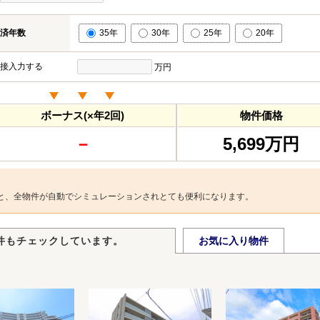
済年数
35年
30年
25年
20年
接入力する
万円
ボーナス(×年2回)
物件価格
－
5,699万円
と、全物件が自動でシミュレーションされとても便利になります。
件もチェックしています。
お気に入り物件