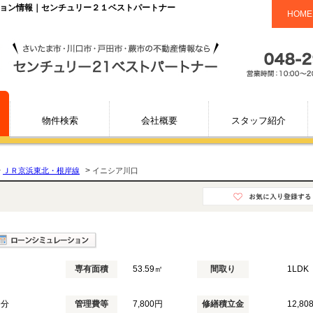
ション情報｜センチュリー２１ベストパートナー
HOME
物件検索
会社概要
スタッフ紹介
>
>
ＪＲ京浜東北・根岸線
イニシア川口
専有面積
53.59㎡
間取り
1LDK
9分
管理費等
7,800円
修繕積立金
12,80