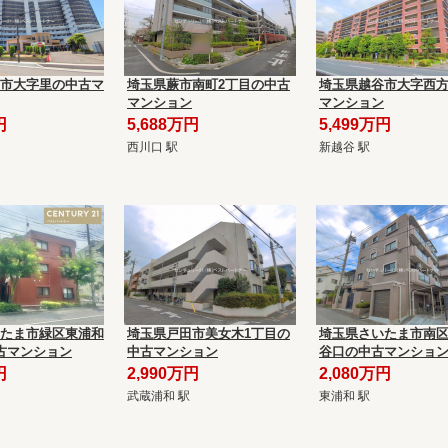
市大字里の中古マ
埼玉県蕨市南町2丁目の中古
埼玉県越谷市大字西
マンション
マンション
円
5,688万円
5,499万円
西川口 駅
新越谷 駅
たま市緑区東浦和
埼玉県戸田市美女木1丁目の
埼玉県さいたま市南
古マンション
中古マンション
谷口の中古マンショ
円
2,990万円
2,080万円
武蔵浦和 駅
東浦和 駅