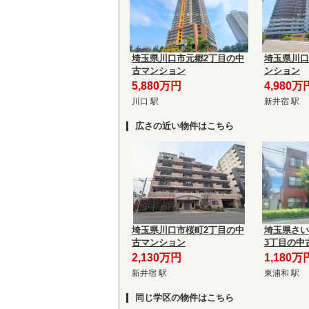
埼玉県川口市元郷2丁目の中
埼玉県川口
古マンション
ンション
5,880万円
4,980万
川口 駅
新井宿 駅
広さの近い物件はこちら
埼玉県川口市桜町2丁目の中
埼玉県さい
古マンション
3丁目の中
2,130万円
1,180万
新井宿 駅
東浦和 駅
同じ学区の物件はこちら