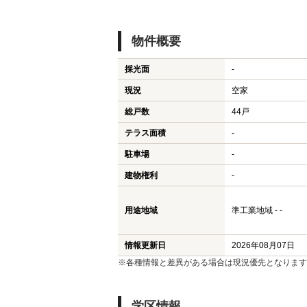
物件概要
採光面
-
現況
空家
総戸数
44戸
テラス面積
-
駐車場
-
建物権利
-
用途地域
準工業地域 - -
情報更新日
2026年08月07日
※各種情報と差異がある場合は現況優先となります
学区情報