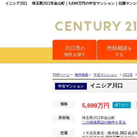
イニシア川口 埼玉県川口市金山町｜5,699万円の中古マンション｜分譲マン
川口市
売却相談
の
を
物件を探す
する
>
TOPページ
>
物件検索
>
中古マンション
川口市
イニシア川口
中古マンション
価格
5,699万円
値下がり
所在地
埼玉県川口市金山町
この地域周辺の物件を見る
交通
ＪＲ京浜東北・根岸線
川口
徒歩