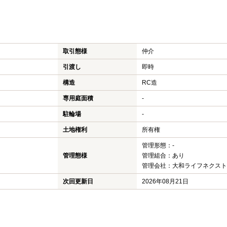
取引態様
仲介
引渡し
即時
構造
RC造
専用庭面積
-
駐輪場
-
土地権利
所有権
管理形態：-
管理態様
管理組合：あり
管理会社：大和ライフネクスト
次回更新日
2026年08月21日