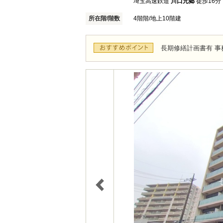
埼玉高速鉄道
川口元郷
徒歩16分
所在階/階数
4階階/地上10階建
長期修繕計画書有 事