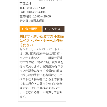
丁目11-1
TEL : 048-291-4135
FAX : 048-291-4136
営業時間 : 10:00～20:00
定休日 : 毎週水曜日
川口市・さいたま市の 不動産
はベストパートナーへお任せ
ください
センチュリー21ベストパートナー
は、東川口地域を中心に川口市・
さいたま市など・・ 新築一戸建
て中古住宅 土地のご紹介買取りを
行っております。 経験豊かなスタ
ッフが親身になって皆様のお住ま
い探しのお手伝いお客様にとって
ベストな１件が見つかるまで何件
でもご紹介・ご案内させていただ
きます。そして皆様のよきパート
ナーとなれる様日々努力しており
ます。