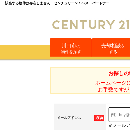
該当する物件は存在しません｜センチュリー２１ベストパートナー
川口市
売却相談
の
を
物件を探す
する
お探しの
ホームページ
お手数ですが
必須
メールアドレス
※メール