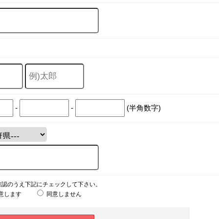
-
-
(半角数字)
確認のうえ下記にチェックして下さい。
意します
同意しません