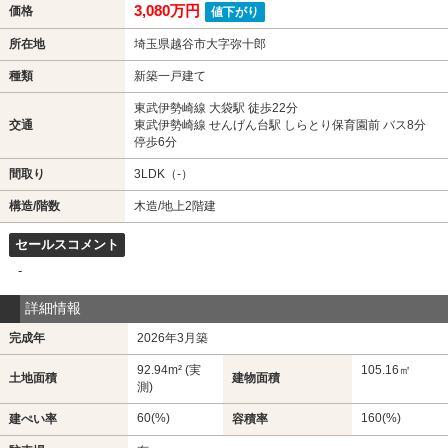
3,080万円
価格
値下がり
所在地
埼玉県越谷市大字弥十郎
種類
新築一戸建て
東武伊勢崎線 大袋駅 徒歩22分
交通
東武伊勢崎線 せんげん台駅 しらとり保育園前 バス8分
停歩6分
間取り
3LDK（-）
構造/階数
木造/地上2階建
セールスコメント
-
詳細情報
完成年
2026年3月築
92.94m² (実
105.16㎡
土地面積
建物面積
測)
60(%)
160(%)
建ぺい率
容積率