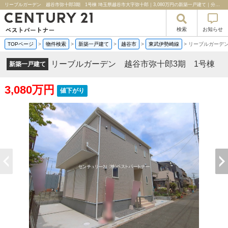
リーブルガーデン 越谷市弥十郎3期 1号棟 埼玉県越谷市大字弥十郎｜3,080万円の新築一戸建て｜分譲住宅や新築物件｜センチュリー２１ベストパートナー
検索
お知らせ
TOPページ
>
物件検索
>
新築一戸建て
>
越谷市
>
東武伊勢崎線
>
リーブルガーデン
リーブルガーデン 越谷市弥十郎3期 1号棟
新築一戸建て
3,080万円
値下がり