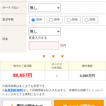
ボーナス払い
返済年数
35年
30年
25年
20年
直接入力する
頭金
万円
ボーナス
毎月のご返済額
物件価格
(×年2回)
86,657円
－
3,080万円
※返済金額はあくまでも目安です。
※
会員登録(無料)
をして詳細情報を記入されますと、全物件が自動でシミュレー
ションされとても便利になります。