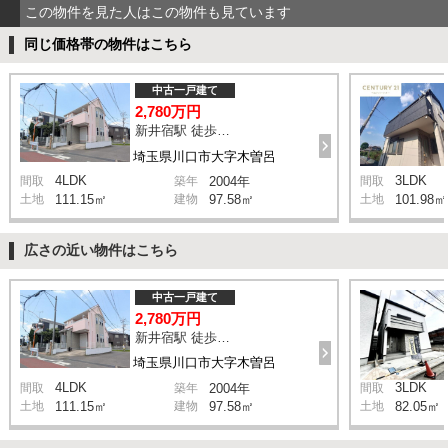
この物件を見た人はこの物件も見ています
同じ価格帯の物件はこちら
中古一戸建て
2,780万円
新井宿駅 徒歩29分
埼玉県川口市大字木曽呂
4LDK
3LDK
間取
築年
2004年
間取
土地
111.15㎡
建物
97.58㎡
土地
101.98㎡
広さの近い物件はこちら
中古一戸建て
2,780万円
新井宿駅 徒歩29分
埼玉県川口市大字木曽呂
4LDK
3LDK
間取
築年
2004年
間取
土地
111.15㎡
建物
97.58㎡
土地
82.05㎡