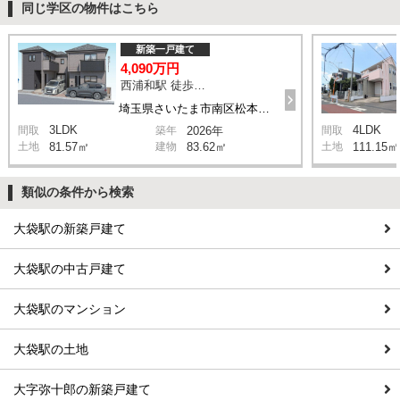
同じ学区の物件はこちら
新築一戸建て
4,090万円
西浦和駅 徒歩14分
埼玉県さいたま市南区松本1丁目
3LDK
4LDK
間取
築年
2026年
間取
土地
81.57㎡
建物
83.62㎡
土地
111.15㎡
類似の条件から検索
大袋駅の新築戸建て
大袋駅の中古戸建て
大袋駅のマンション
大袋駅の土地
大字弥十郎の新築戸建て