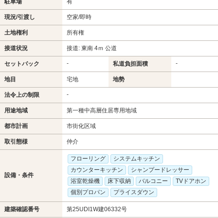
駐車場
有
現況/引渡し
空家/即時
土地権利
所有権
接道状況
接道: 東南 4ｍ 公道
-
-
セットバック
私道負担面積
地目
宅地
地勢
-
法令上の制限
用途地域
第一種中高層住居専用地域
都市計画
市街化区域
取引態様
仲介
フローリング
システムキッチン
カウンターキッチン
シャンプードレッサー
設備・条件
浴室乾燥機
床下収納
バルコニー
TVドアホン
個別プロパン
プライスダウン
建築確認番号
第25UDI1W建06332号