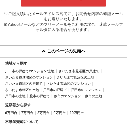
※ご記入頂いたメールアドレス宛てに、お問合せ内容の確認メール
をお送りいたします。
※Yahoo!メールなどのフリーメールをご利用の場合、迷惑メールフ
ォルダに入る場合があります。
このページの先頭へ
地域から探す
川口市の戸建て/マンション/土地
さいたま市見沼区の戸建て
さいたま市見沼区のマンション
さいたま市見沼区の土地
さいたま市緑区の戸建て
さいたま市緑区のマンション
さいたま市緑区の土地
戸田市の戸建て
戸田市のマンション
戸田市の土地
蕨市の戸建て
蕨市のマンション
蕨市の土地
返済額から探す
6万円台
7万円台
8万円台
9万円台
10万円台
不動産売却について