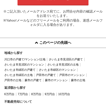
※ご記入頂いたメールアドレス宛てに、お問合せ内容の確認メール
をお送りいたします。
※Yahoo!メールなどのフリーメールをご利用の場合、迷惑メールフ
ォルダに入る場合があります。
このページの先頭へ
地域から探す
川口市の戸建て/マンション/土地
さいたま市見沼区の戸建て
さいたま市見沼区のマンション
さいたま市見沼区の土地
さいたま市緑区の戸建て
さいたま市緑区のマンション
さいたま市緑区の土地
戸田市の戸建て
戸田市のマンション
戸田市の土地
蕨市の戸建て
蕨市のマンション
蕨市の土地
返済額から探す
6万円台
7万円台
8万円台
9万円台
10万円台
不動産売却について