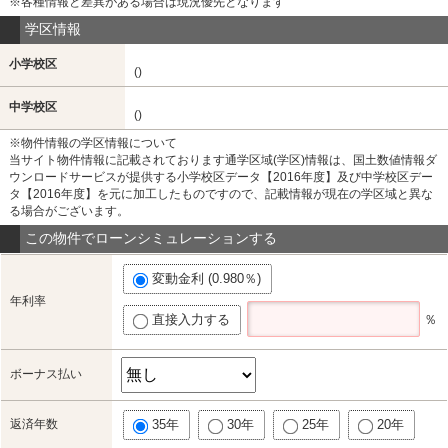
※各種情報と差異がある場合は現況優先となります
学区情報
小学校区
()
中学校区
()
※物件情報の学区情報について
当サイト物件情報に記載されております通学区域(学区)情報は、国土数値情報ダ
ウンロードサービスが提供する小学校区データ【2016年度】及び中学校区デー
タ【2016年度】を元に加工したものですので、記載情報が現在の学区域と異な
る場合がございます。
この物件でローンシミュレーションする
変動金利 (0.980％)
年利率
直接入力する
％
ボーナス払い
返済年数
35年
30年
25年
20年