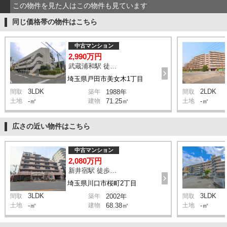
この物件を見た人はこの物件も見ています
同じ価格帯の物件はこちら
中古マンション
2,990万円
武蔵浦和駅 徒歩26分
埼玉県戸田市美女木1丁目
3LDK
2LDK
間取
築年
1988年
間取
土地
-㎡
建物
71.25㎡
土地
-㎡
広さの近い物件はこちら
中古マンション
2,080万円
新井宿駅 徒歩10分
埼玉県川口市桜町2丁目
3LDK
3LDK
間取
築年
2002年
間取
土地
-㎡
建物
68.38㎡
土地
-㎡