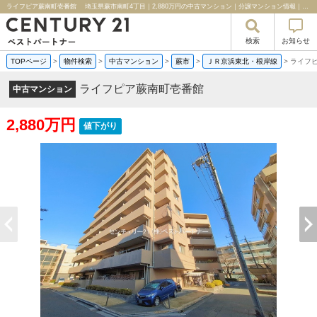
ライフピア蕨南町壱番館 埼玉県蕨市南町4丁目｜2,880万円の中古マンション｜分譲マンション情報｜センチュリー２１ベストパートナー
検索
お知らせ
TOPページ
>
物件検索
>
中古マンション
>
蕨市
>
ＪＲ京浜東北・根岸線
>
ライフ
ライフピア蕨南町壱番館
中古マンション
2,880万円
値下がり