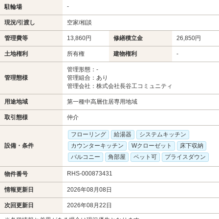
-
駐輪場
現況/引渡し
空家/相談
管理費等
13,860円
修繕積立金
26,850円
土地権利
所有権
建物権利
-
管理形態：-
管理態様
管理組合：あり
管理会社：株式会社長谷工コミュニティ
用途地域
第一種中高層住居専用地域
取引態様
仲介
フローリング
給湯器
システムキッチン
設備・条件
カウンターキッチン
Wクローゼット
床下収納
バルコニー
角部屋
ペット可
プライスダウン
RHS-000873431
物件番号
情報更新日
2026年08月08日
次回更新日
2026年08月22日