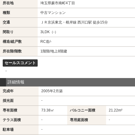
所在地
埼玉県蕨市南町4丁目
種類
中古マンション
交通
ＪＲ京浜東北・根岸線 西川口駅 徒歩15分
間取り
3LDK（-）
構造/総戸数
RC造/-
所在階/階数
1階階/地上8階建
セールスコメント
-
詳細情報
完成年
2005年2月築
-
採光面
専有面積
73.38㎡
バルコニー面積
21.22m²
-
-
テラス面積
専用庭面積
-
駐車場