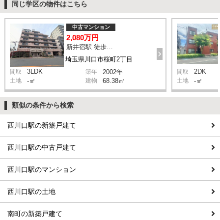
同じ学区の物件はこちら
中古マンション
2,080万円
新井宿駅 徒歩10分
埼玉県川口市桜町2丁目
3LDK
2DK
間取
築年
2002年
間取
土地
-㎡
建物
68.38㎡
土地
-㎡
類似の条件から検索
西川口駅の新築戸建て
西川口駅の中古戸建て
西川口駅のマンション
西川口駅の土地
南町の新築戸建て