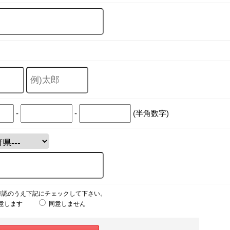
-
-
(半角数字)
確認のうえ下記にチェックして下さい。
意します
同意しません