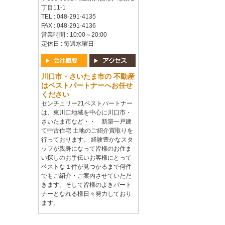
丁目11-1
TEL : 048-291-4135
FAX : 048-291-4136
営業時間 : 10:00～20:00
定休日 : 毎週水曜日
川口市・さいたま市の 不動産
はベストパートナーへお任せ
ください
センチュリー21ベストパートナー
は、東川口地域を中心に川口市・
さいたま市など・・ 新築一戸建
て中古住宅 土地のご紹介買取りを
行っております。 経験豊かなスタ
ッフが親身になって皆様のお住ま
い探しのお手伝いお客様にとって
ベストな１件が見つかるまで何件
でもご紹介・ご案内させていただ
きます。そして皆様のよきパート
ナーとなれる様日々努力しており
ます。