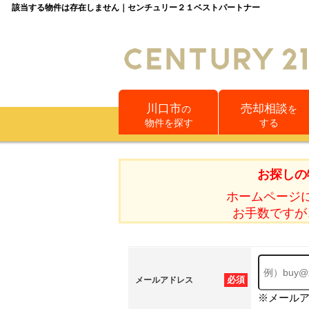
該当する物件は存在しません｜センチュリー２１ベストパートナー
川口市
売却相談
の
を
物件を探す
する
お探しの
ホームページ
お手数ですが
必須
メールアドレス
※メール