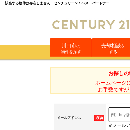
該当する物件は存在しません｜センチュリー２１ベストパートナー
川口市
売却相談
の
を
物件を探す
する
お探しの
ホームページ
お手数ですが
必須
メールアドレス
※メール