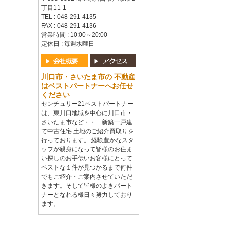
丁目11-1
TEL : 048-291-4135
FAX : 048-291-4136
営業時間 : 10:00～20:00
定休日 : 毎週水曜日
川口市・さいたま市の 不動産
はベストパートナーへお任せ
ください
センチュリー21ベストパートナー
は、東川口地域を中心に川口市・
さいたま市など・・ 新築一戸建
て中古住宅 土地のご紹介買取りを
行っております。 経験豊かなスタ
ッフが親身になって皆様のお住ま
い探しのお手伝いお客様にとって
ベストな１件が見つかるまで何件
でもご紹介・ご案内させていただ
きます。そして皆様のよきパート
ナーとなれる様日々努力しており
ます。