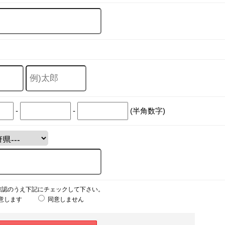
-
-
(半角数字)
確認のうえ下記にチェックして下さい。
意します
同意しません