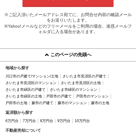
※ご記入頂いたメールアドレス宛てに、お問合せ内容の確認メール
をお送りいたします。
※Yahoo!メールなどのフリーメールをご利用の場合、迷惑メールフ
ォルダに入る場合があります。
このページの先頭へ
地域から探す
川口市の戸建て/マンション/土地
さいたま市見沼区の戸建て
さいたま市見沼区のマンション
さいたま市見沼区の土地
さいたま市緑区の戸建て
さいたま市緑区のマンション
さいたま市緑区の土地
戸田市の戸建て
戸田市のマンション
戸田市の土地
蕨市の戸建て
蕨市のマンション
蕨市の土地
返済額から探す
6万円台
7万円台
8万円台
9万円台
10万円台
不動産売却について