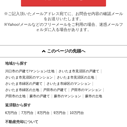
※ご記入頂いたメールアドレス宛てに、お問合せ内容の確認メール
をお送りいたします。
※Yahoo!メールなどのフリーメールをご利用の場合、迷惑メールフ
ォルダに入る場合があります。
このページの先頭へ
地域から探す
川口市の戸建て/マンション/土地
さいたま市見沼区の戸建て
さいたま市見沼区のマンション
さいたま市見沼区の土地
さいたま市緑区の戸建て
さいたま市緑区のマンション
さいたま市緑区の土地
戸田市の戸建て
戸田市のマンション
戸田市の土地
蕨市の戸建て
蕨市のマンション
蕨市の土地
返済額から探す
6万円台
7万円台
8万円台
9万円台
10万円台
不動産売却について