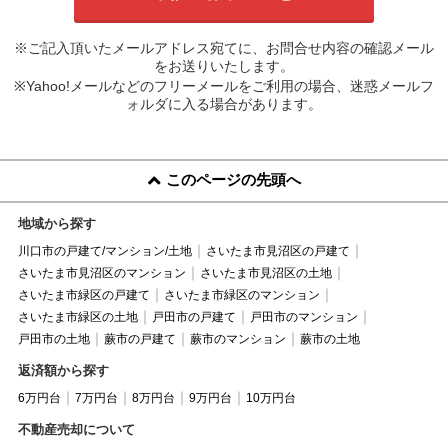
※ご記入頂いたメールアドレス宛てに、お問合せ内容の確認メール
をお送りいたします。
※Yahoo!メールなどのフリーメールをご利用の場合、迷惑メールフ
ォルダに入る場合があります。
このページの先頭へ
地域から探す
川口市の戸建て/マンション/土地
さいたま市見沼区の戸建て
さいたま市見沼区のマンション
さいたま市見沼区の土地
さいたま市緑区の戸建て
さいたま市緑区のマンション
さいたま市緑区の土地
戸田市の戸建て
戸田市のマンション
戸田市の土地
蕨市の戸建て
蕨市のマンション
蕨市の土地
返済額から探す
6万円台
7万円台
8万円台
9万円台
10万円台
不動産売却について