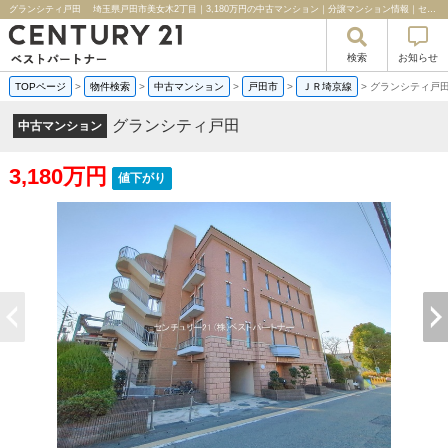
グランシティ戸田 埼玉県戸田市美女木2丁目｜3,180万円の中古マンション｜分譲マンション情報｜センチュリー２１ベストパートナー
検索
お知らせ
TOPページ
>
物件検索
>
中古マンション
>
戸田市
>
ＪＲ埼京線
>
グランシティ
グランシティ戸田
中古マンション
3,180万円
値下がり