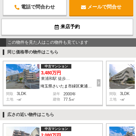
電話で問合わせ
メールで問合せ
来店予約
この物件を見た人はこの物件も見ています
同じ価格帯の物件はこちら
中古マンション
3,480万円
東浦和駅 徒歩12分
埼玉県さいたま市緑区東浦和2丁目
3LDK
3LDK
間取
築年
2000年
間取
土地
-㎡
建物
77.5㎡
土地
-㎡
広さの近い物件はこちら
中古マンション
2,080万円