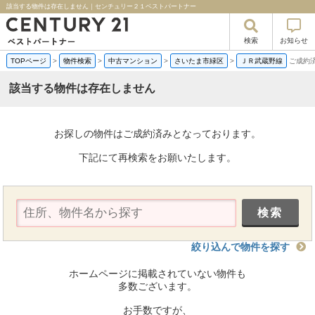
該当する物件は存在しません｜センチュリー２１ベストパートナー
検索
お知らせ
TOPページ
>
物件検索
>
中古マンション
>
さいたま市緑区
>
ＪＲ武蔵野線
ご成約
該当する物件は存在しません
お探しの物件はご成約済みとなっております。
下記にて再検索をお願いたします。
絞り込んで物件を探す
ホームページに掲載されていない物件も
多数ございます。
お手数ですが、