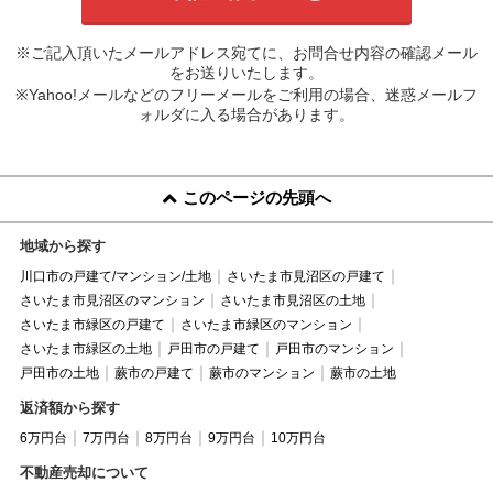
※ご記入頂いたメールアドレス宛てに、お問合せ内容の確認メール
をお送りいたします。
※Yahoo!メールなどのフリーメールをご利用の場合、迷惑メールフ
ォルダに入る場合があります。
このページの先頭へ
地域から探す
川口市の戸建て/マンション/土地
さいたま市見沼区の戸建て
さいたま市見沼区のマンション
さいたま市見沼区の土地
さいたま市緑区の戸建て
さいたま市緑区のマンション
さいたま市緑区の土地
戸田市の戸建て
戸田市のマンション
戸田市の土地
蕨市の戸建て
蕨市のマンション
蕨市の土地
返済額から探す
6万円台
7万円台
8万円台
9万円台
10万円台
不動産売却について