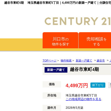
越谷市東町4期 埼玉県越谷市東町5丁目｜4,499万円の新築一戸建て｜分譲
川口市
売却相談
の
を
物件を探す
する
>
>
TOPページ
>
物件検索
>
新築一戸建て
越谷市
越谷市東町4期
新築一戸建て
価格
4,499万円
値下がり
所在地
埼玉県越谷市東町5丁目
この地域周辺の物件を見る
築年月
2026年5月築