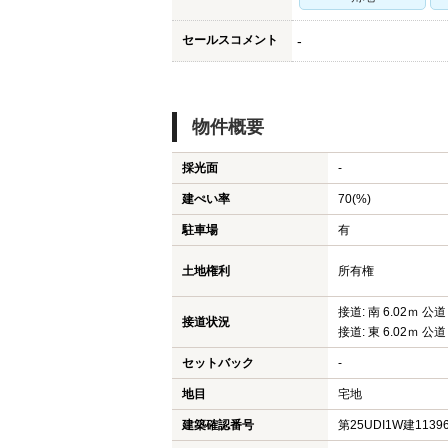
セールスコメント
-
物件概要
採光面
-
建ぺい率
70(%)
駐車場
有
土地権利
所有権
接道: 南 6.02ｍ 公道
接道状況
接道: 東 6.02ｍ 公道
セットバック
-
地目
宅地
建築確認番号
第25UDI1W建1139