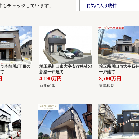
件もチェックしています。
お気に入り物件
市本前川2丁目の
埼玉県川口市大字安行慈林の
埼玉県川口市大字石
て
新築一戸建て
一戸建て
円
4,190万円
3,798万円
新井宿 駅
東浦和 駅