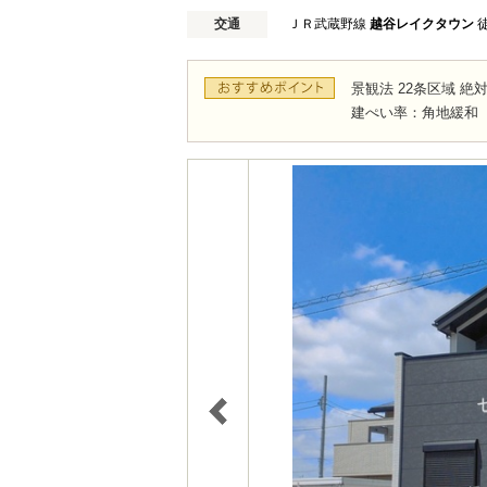
交通
ＪＲ武蔵野線
越谷レイクタウン
徒
景観法 22条区域 絶
建ぺい率：角地緩和