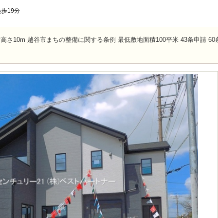
歩19分
対高さ10m 越谷市まちの整備に関する条例 最低敷地面積100平米 43条申請 6