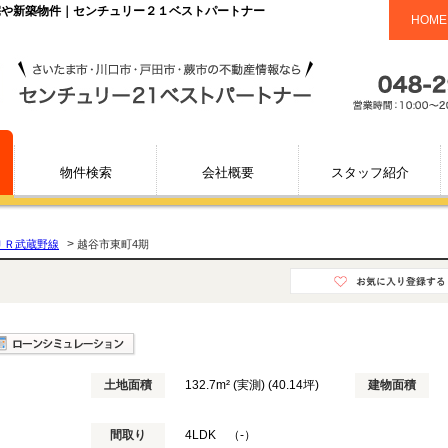
住宅や新築物件｜センチュリー２１ベストパートナー
HOME
物件検索
会社概要
スタッフ紹介
>
ＪＲ武蔵野線
越谷市東町4期
土地面積
132.7m² (実測) (40.14坪)
建物面積
間取り
4LDK （-）