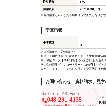
取引態様
仲介
情報更新日
2026年08月07日
※各種情報と差異がある場合は現況優先となります
学区情報
小学校区
()
※物件情報の学区情報について
当サイト物件情報に記載されております通学区域(学
中学校区データ【2016年度】を元に加工したも
国土数値情報ダウンロードサービスのWEBサイト
象となりますので、そちらを踏まえ学区情報は参考
お問い合わせ、資料請求、見学
電話をかける（携帯･PHS可）
お問
048-291-4135
RHS
「ホームページを見た」
とお伝え下さい。