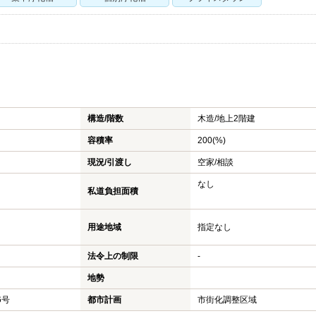
構造/階数
木造/
地上2階建
容積率
200(%)
現況/引渡し
空家/相談
なし
私道負担面積
用途地域
指定なし
法令上の制限
-
地勢
6号
都市計画
市街化調整区域